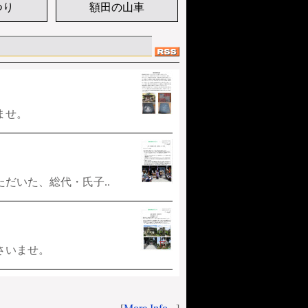
つり
額田の山車
ませ。
だいた、総代・氏子..
さいませ。