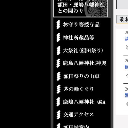
2
2
2